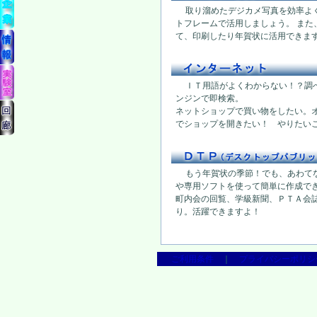
取り溜めたデジカメ写真を効率よ
トフレームで活用しましょう。 また
て、印刷したり年賀状に活用できま
ＩＴ用語がよくわからない！？調
ンジンで即検索。
ネットショップで買い物をしたい。
でショップを開きたい！ やりたい
もう年賀状の季節！でも、あわて
や専用ソフトを使って簡単に作成で
町内会の回覧、学級新聞、ＰＴＡ会
り。活躍できますよ！
ご利用条件
｜
プライバシーポリシ