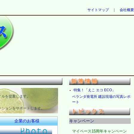
サイトマップ
｜
会社概要
特集！「えこ エコ ECO」
イルを提案します。
ベランダ発電所 建設現場の写真レポ
ート
ーションをサポートします。
企業のお客様
キャンペーン
マイペース15周年キャンペーン