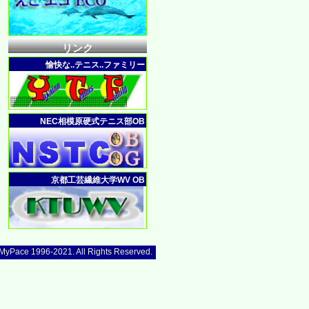
リンク
愉快な..テニス..ファミリー
NEC相模原硬式テニス部OB
京都工芸繊維大学WV OB
 MyPace 1996-2021. All Rights Reserved.