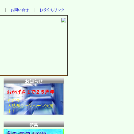
｜
お問い合せ
｜
お役立ちリンク
お知らせ
おかげさまで２５周年
ただ今、
大感謝キャンペーン実施
中！
特集