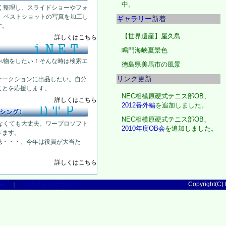
中。
く整理し、スライドショーやフォ
、ベストショットの写真を加工し
ギャラリー
新着
す。
【世界遺産】屋久島
詳しくはこちら
鳴門海峡夏景色
べ物をしたい！そんな時は検索エ
徳島県美馬市の風景
リンク更新
オークションに出品したい。自分
ことを応援します。
NEC相模原硬式テニス部OB、
詳しくはこちら
2012番外編
を追加しました。
NEC相模原硬式テニス部OB、
なくても大丈夫。ワープロソフト
2010年度OB会
を追加しました。
きます。
誌・・・、今年は役員が大当た
詳しくはこちら
Copyright(C)
ー
｜
このサイトについて